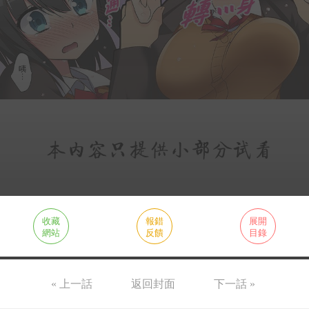
收藏
報錯
展開
網站
反饋
目錄
« 上一話
返回封面
下一話 »