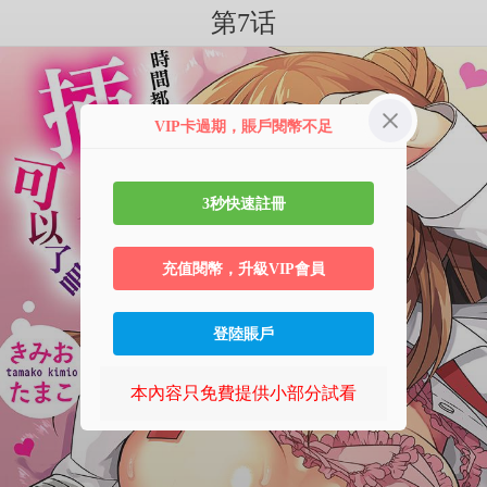
第7话
VIP卡過期，賬戶閱幣不足
3秒快速註冊
充值閱幣，升級VIP會員
登陸賬戶
本內容只免費提供小部分試看