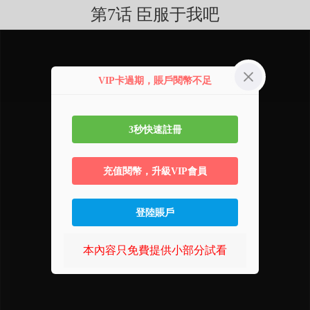
第7话 臣服于我吧
VIP卡過期，賬戶閱幣不足
3秒快速註冊
充值閱幣，升級VIP會員
登陸賬戶
本內容只免費提供小部分試看