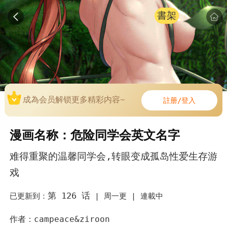
書架
成為会员解锁更多精彩内容~
註册/登入
漫画名称：危险同学会英文名字
难得重聚的温馨同学会,转眼变成孤岛性爱生存游
戏
第 126 话
已更新到：
|
周一更 |
連載中
作者：campeace&ziroon