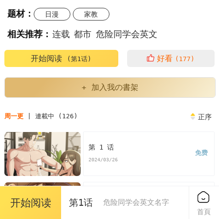
题材：
日漫
家教
相关推荐：
连载
都市
危险同学会英文
危险同学会穷途末路
危险同学会简介
开始阅读
好看
(第1话)
(177)
危险同学会剧情简介
危险同学会解说
+ 加入我の書架
危险同学会英文名字
危情同学会豆瓣评分
周一更
| 連載中 (126)
正序
危险的同学会电影
危情同学会观后感
危险学校
第 1 话
免费
韩漫危险同学会英文
韩漫危险同学会
2024/03/26
危险同学会漫画
危险同学会漫画免费
第 2 话
开始阅读
第1话
危险同学会英文名字
免费
看危险同学会漫画末删减版
危险同学会免费
2024/03/26
首頁